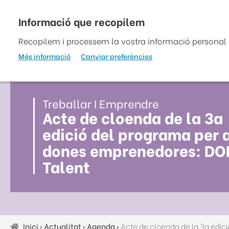
Vés
al
top
contingut
Recopilem i processem la vostra informació personal a
Més informació
Canviar preferències
Treballar I Emprendre
Acte de cloenda de la 3a
edició del programa per 
dones emprenedores: D
Talent
Inici
Actualitat
Agenda