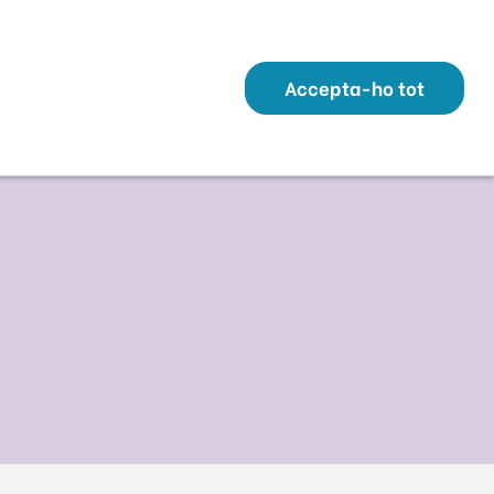
Transparència
Perfil Contractant
Contacte
Altres webs
ó
Temes
Serveis
Municipis
Accepta-ho tot