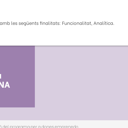
Seu Electrònica
La Diputaci
mb les següents finalitats: Funcionalitat, Analítica.
a
ONA
Acte de cloenda de la 3a edició del programa per a dones emprenedores: DONA Talent