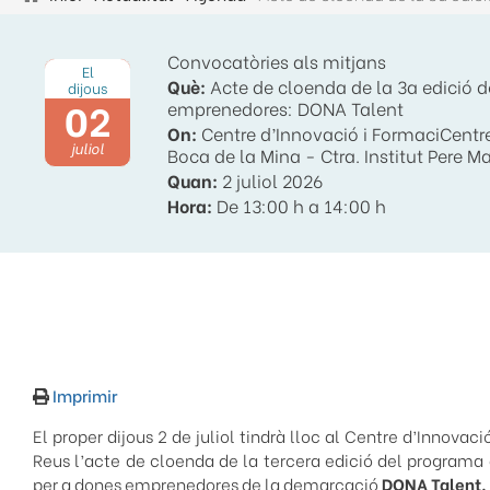
Fil
d'ariadna
Convocatòries als mitjans
El
Què:
Acte de cloenda de la 3a edició 
dijous
02
emprenedores: DONA Talent
On:
Centre d’Innovació i FormaciCentr
juliol
Boca de la Mina - Ctra. Institut Pere M
Quan:
2 juliol 2026
Hora:
De 13:00 h a 14:00 h
Imprimir
El proper dijous 2 de juliol tindrà lloc al Centre d’Innova
Reus l’acte de cloenda de la tercera edició del progra
per a dones emprenedores de la demarcació
DONA Talent.