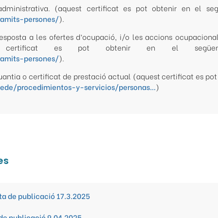
administrativa. (aquest certificat es pot obtenir en el se
ramits-persones/
).
 resposta a les ofertes d’ocupació, i/o les accions ocupacional
st certificat es pot obtenir en el següen
ramits-persones/
).
uantia o certificat de prestació actual (aquest certificat es pot
lSede/procedimientos-y-servicios/personas…
)
es
ta de publicació 17.3.2025
de publicació 9.04.2025