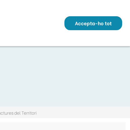
Transparència
Perfil Contractant
Contacte
Altres webs
ó
Temes
Serveis
Municipis
Accepta-ho tot
tures del Territori