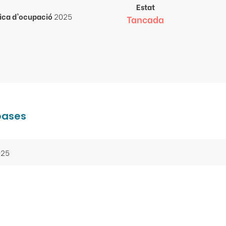
Estat
lica d'ocupació
2025
Tancada
 bases
025