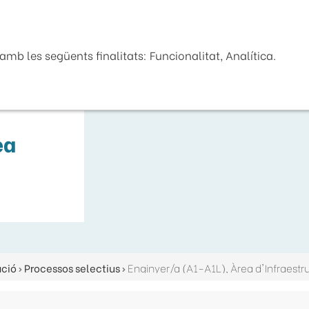
Seu Electrònica
La Diputaci
mb les següents finalitats: Funcionalitat, Analítica.
ea
ació
Processos selectius
Enginyer/a (A1-A1L), Àrea d'Infraestruc