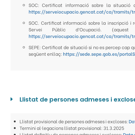
SOC: Certificat informació sobre la situació 
https://serveiocupacio.gencat.cat/ca/tramits/t
SOC. Certificat informació sobre la inscripció i
Servei Públic d’Ocupació. (aque
https://serveiocupacio.gencat.cat/ca/tramits/t
SEPE: Certificat de situació si no es percep cap q
següent enllaç:
https://sede.sepe.gob.es/porta
Llistat de persones admeses i exclos
Llistat provisional de persones admeses i excloses:
Da
Termini al·legacions llistat provisional: 31.3.2025
Llistat definitiu de persones admeses i excloses:
Data 