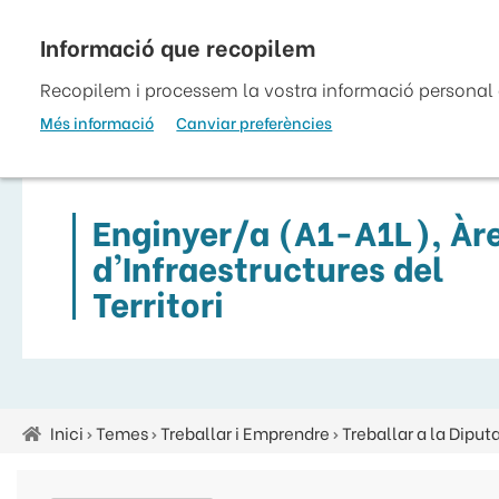
Vés
al
top
contingut
Recopilem i processem la vostra informació personal a
Més informació
Canviar preferències
Enginyer/a (A1-A1L), Àr
d'Infraestructures del
Territori
Inici
Temes
Treballar i Emprendre
Treballar a la Diput
Fil
d'ariadna