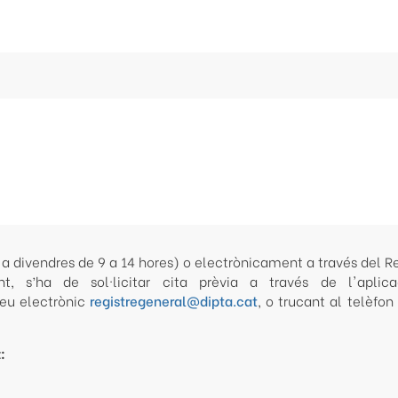
a divendres de 9 a 14 hores) o electrònicament a través del Re
, s’ha de sol·licitar cita prèvia a través de l'aplica
reu electrònic
registregeneral@dipta.cat
, o trucant al telèfon
: