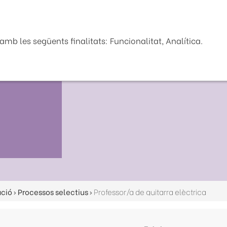
Seu Electrònica
La Diputaci
mb les següents finalitats: Funcionalitat, Analítica.
ació
Processos selectius
Professor/a de guitarra elèctrica