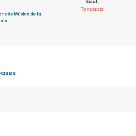
Estat
Tancada
ris de Música de la
gona
 bases