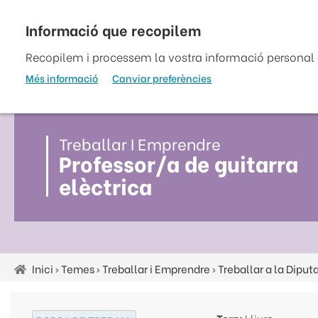
Vés
al
top
contingut
Recopilem i processem la vostra informació personal a
Més informació
Canviar preferències
Treballar I Emprendre
Professor/a de guitarra
elèctrica
Inici
Temes
Treballar i Emprendre
Treballar a la Diput
Fil
d'ariadna
Torn:
Lliure