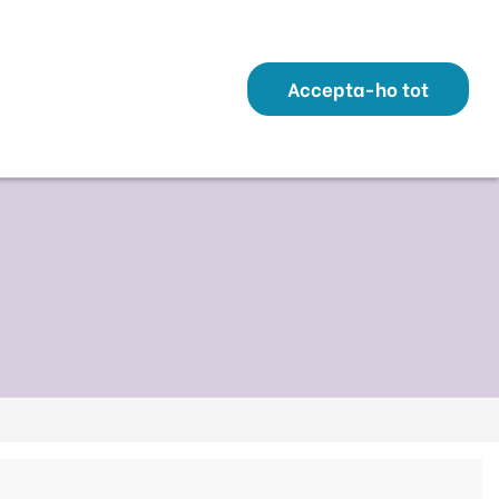
Transparència
Perfil Contractant
Contacte
Altres webs
ó
Temes
Serveis
Municipis
Accepta-ho tot