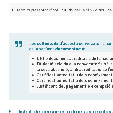
Termini presentació sol·licituds: del 14 al 27 d'abril d
Les
sol·licituds
d'aquesta convocatòria han
de la següent
documentació
:
DNI o document acreditatiu de la nacio
Titulació exigida a la convocatòria o ju
la seva obtenció, amb acreditació de l'
Certificat acreditatiu dels coneixement
Certificat acreditatiu dels coneixements
Justificant
del pagament o exempció d
Llistat de persones admeses i exclos