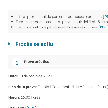
Llistat provisional de persones admeses i excloses:
[P
Termini al·legacions llistat provisional: del 9 al 15 de
Llistat definitiu de persones admeses i excloses:
[PDF
Procés selectiu
Prova pràctica
Data:
30 de maig de 2023
Lloc de la prova:
Escola i Conservatori de Música de Reus (
Horari:
16.30 hores
Resultats:
[PDF]