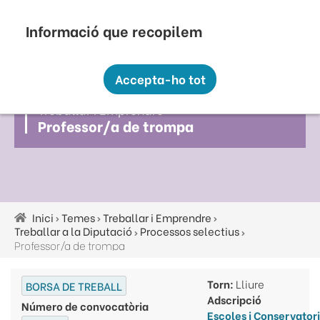
Vés
Seu Electrònica
Perfil Contractant
Contacte
Altres webs
top
al
contingut
Recopilem i processem la vostra informació
menú
personal amb les següents finalitats:
Accepta-ho tot
Funcionalitat, Analítica.
Treballar I Emprendre
Més informació
Professor/a de trompa
Canviar preferències
Inici
Temes
Treballar i Emprendre
Fil
Treballar a la Diputació
Processos selectius
d'ariadna
Professor/a de trompa
Torn:
Lliure
BORSA DE TREBALL
Adscripció
Número de convocatòria
Escoles i Conservatori