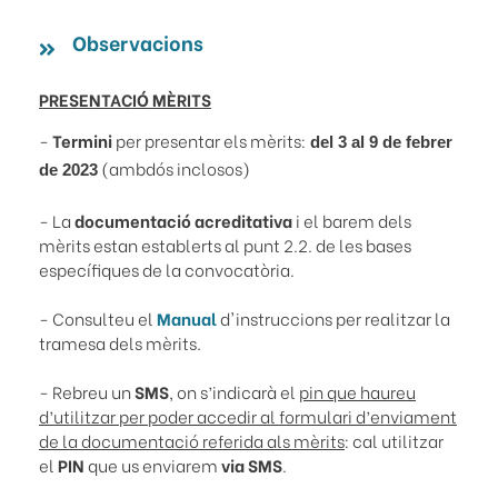
Observacions
PRESENTACIÓ MÈRITS
-
Termini
per presentar els mèrits:
del 3 al 9 de febrer
(ambdós inclosos)
de 2023
- La
documentació acreditativa
i el barem dels
mèrits estan establerts al punt 2.2. de les bases
específiques de la convocatòria.
- Consulteu el
Manual
d'instruccions per realitzar la
tramesa dels mèrits
.
- Rebreu un
SMS
, on s’indicarà el
pin que haureu
d’utilitzar per poder accedir al formulari d’enviament
de la documentació referida als mèrits
: cal utilitzar
el
PIN
que us enviarem
via SMS
.