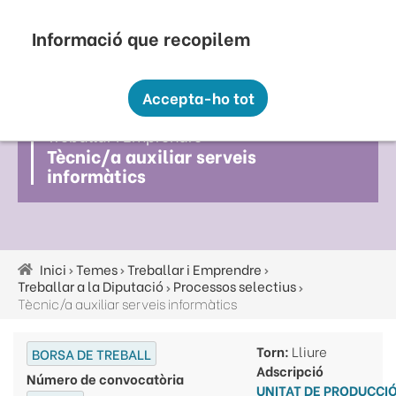
Vés
Seu Electrònica
Perfil Contractant
Contacte
Altres webs
top
al
contingut
Recopilem i processem la vostra informació
menú
personal amb les següents finalitats:
Accepta-ho tot
Funcionalitat, Analítica.
Treballar I Emprendre
Més informació
Tècnic/a auxiliar serveis
Canviar preferències
informàtics
Inici
Temes
Treballar i Emprendre
Fil
Treballar a la Diputació
Processos selectius
d'ariadna
Tècnic/a auxiliar serveis informàtics
Torn:
Lliure
BORSA DE TREBALL
Adscripció
Número de convocatòria
UNITAT DE PRODUCCIÓ