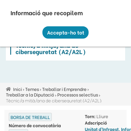
Vés
Seu Electrònica
Perfil Contractant
Contacte
Altres webs
top
al
contingut
Recopilem i processem la vostra informació
menú
personal amb les següents finalitats:
Accepta-ho tot
Funcionalitat, Analítica.
Tècnic/a mitjà/ana de
Més informació
ciberseguretat (A2/A2L)
Canviar preferències
Inici
Temes
Treballar i Emprendre
Fil
Treballar a la Diputació
Processos selectius
d'ariadna
Tècnic/a mitjà/ana de ciberseguretat (A2/A2L)
Torn:
Lliure
BORSA DE TREBALL
Adscripció
Número de convocatòria
Unitat d’Infraest. Inf