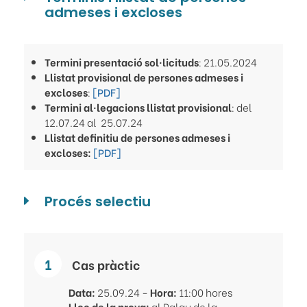
admeses i excloses
Termini presentació sol·licituds
: 21.05.2024
Llistat provisional de persones admeses i
excloses
:
[PDF]
Termini al·legacions llistat provisional
: del
12.07.24 al 25.07.24
Llistat definitiu de persones admeses i
excloses:
[PDF]
Procés selectiu
Cas pràctic
Data:
25.09.24 -
Hora:
11:00 hores
Lloc de la prova:
al Palau de la