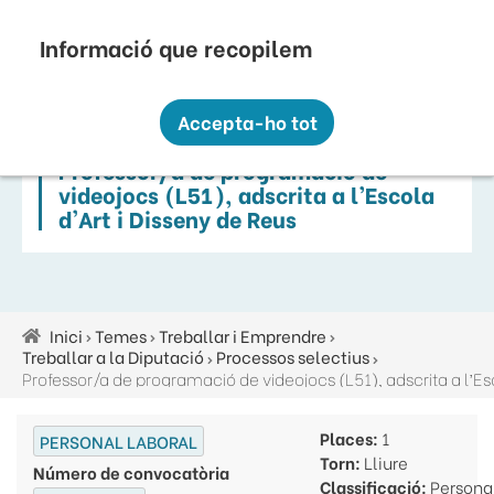
Vés
Seu Electrònica
Perfil Contractant
Contacte
Altres webs
top
al
contingut
Recopilem i processem la vostra informació
menú
personal amb les següents finalitats:
Accepta-ho tot
Funcionalitat, Analítica.
Professor/a de programació de
Més informació
videojocs (L51), adscrita a l’Escola
Canviar preferències
d'Art i Disseny de Reus
Inici
Temes
Treballar i Emprendre
Fil
Treballar a la Diputació
Processos selectius
d'ariadna
Places:
1
PERSONAL LABORAL
Torn:
Lliure
Número de convocatòria
Classificació:
Persona