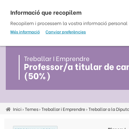
Vés
al
top
contingut
Recopilem i processem la vostra informació personal a
Més informació
Canviar preferències
Treballar I Emprendre
Professor/a titular de ca
(50%)
Inici
Temes
Treballar i Emprendre
Treballar a la Diput
Fil
d'ariadna
Places:
1