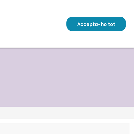
Transparència
Perfil Contractant
Contacte
Altres webs
ó
Temes
Serveis
Municipis
Accepta-ho tot