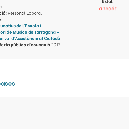
Estat
re
Tancada
ció:
Personal Laboral
ó
ucatius de l’Escola i
ori de Música de Tarragona –
ervei d’Assistència al Ciutadà
ferta pública d'ocupació
2017
 bases