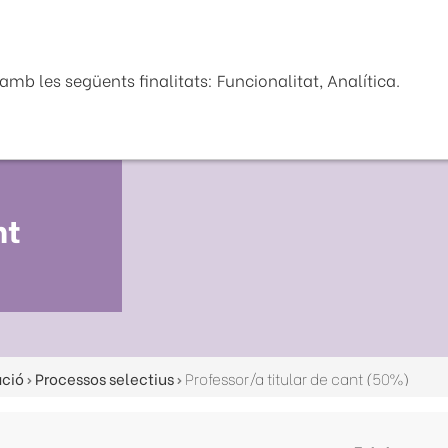
Seu Electrònica
La Diputaci
mb les següents finalitats: Funcionalitat, Analítica.
nt
ació
Processos selectius
Professor/a titular de cant (50%)