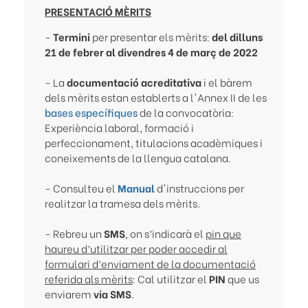
PRESENTACIÓ MÈRITS
-
Termini
per presentar els mèrits:
del dilluns
21 de febrer al divendres 4 de març de 2022
- La
documentació acreditativa
i el bàrem
dels mèrits estan establerts a l'Annex II de les
bases específiques
de la convocatòria:
Experiència laboral, formació i
perfeccionament, titulacions acadèmiques i
coneixements de la llengua catalana.
- Consulteu el
Manual
d'instruccions per
realitzar la tramesa dels mèrits
.
- Rebreu un
SMS
, on s’indicarà el
pin que
haureu d’utilitzar per poder accedir al
formulari d’enviament de la documentació
referida als mèrits
: Cal utilitzar el
PIN
que us
enviarem
via SMS
.