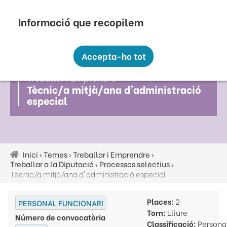
Vés
Seu Electrònica
Perfil Contractant
Contacte
Altres webs
top
al
contingut
Recopilem i processem la vostra informació
menú
personal amb les següents finalitats:
Accepta-ho tot
Funcionalitat, Analítica.
Treballar I Emprendre
Més informació
Tècnic/a mitjà/ana d'administració
Canviar preferències
especial
Inici
Temes
Treballar i Emprendre
Fil
Treballar a la Diputació
Processos selectius
d'ariadna
Tècnic/a mitjà/ana d'administració especial
Places:
2
PERSONAL FUNCIONARI
Torn:
Lliure
Número de convocatòria
Classificació:
Persona