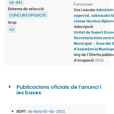
18-041
Funcionari
Sistema de selecció
Cos i escala
Administr
CONCURS OPOSICIÓ
especial, subescala t
classe tècnica diplo
Grup
Adscripció
A2
Unitat de Suport Eco
Secretaria Intervenci
Municipal – Àrea del 
d’Assistència Municip
Any de l'Oferta públic
d'ocupació
2018
Publicacions oficials de l'anunci i
les bases
BOPT
:
de data 03-06-2021