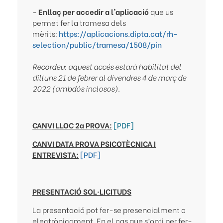
-
Enllaç per accedir a l'aplicació
que us
permet fer la tramesa dels
mèrits:
https://aplicacions.dipta.cat/rh-
selection/public/tramesa/1508/pin
Recordeu: aquest accés estarà habilitat del
dilluns 21 de febrer al divendres 4 de març de
2022 (ambdós inclosos).
CANVI LLOC 2a PROVA:
[PDF]
CANVI DATA PROVA PSICOTÈCNICA I
ENTREVISTA:
[PDF]
PRESENTACIÓ SOL·LICITUDS
La presentació pot fer-se presencialment o
electrònicament. En el cas que s’opti per fer-