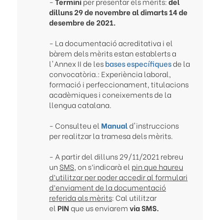
-
Termini
per presentar els mèrits:
del
dilluns 29 de novembre al dimarts 14 de
desembre de 2021.
- La documentació acreditativa i el
bàrem dels mèrits estan establerts a
l'Annex II de les
bases específiques
de la
convocatòria.: Experiència laboral,
formació i perfeccionament, titulacions
acadèmiques i coneixements de la
llengua catalana.
- Consulteu el
Manual
d'instruccions
per realitzar la tramesa dels mèrits
.
- A partir del dilluns 29/11/2021 rebreu
un
SMS
, on s’indicarà el
pin que haureu
d’utilitzar per poder accedir al formulari
d’enviament de la documentació
referida als mèrits
: Cal utilitzar
el
PIN
que us enviarem
via SMS.