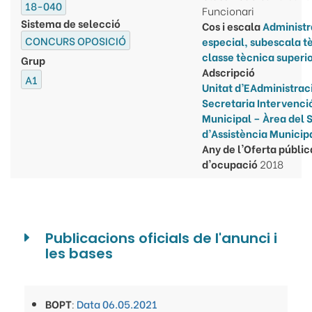
18-040
Funcionari
Sistema de selecció
Cos i escala
Administr
CONCURS OPOSICIÓ
especial, subescala t
classe tècnica superi
Grup
Adscripció
A1
Unitat d’EAdministrac
Secretaria Intervenci
Municipal – Àrea del 
d’Assistència Municip
Any de l'Oferta públic
d'ocupació
2018
Publicacions oficials de l'anunci i
les bases
BOPT
:
Data 06.05.2021