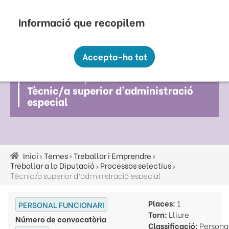
Vés
Seu Electrònica
Perfil Contractant
Contacte
Altres webs
top
al
contingut
Recopilem i processem la vostra informació
menú
personal amb les següents finalitats:
Accepta-ho tot
Funcionalitat, Analítica.
Treballar I Emprendre
Més informació
Tècnic/a superior d’administració
Canviar preferències
especial
Inici
Temes
Treballar i Emprendre
Fil
Treballar a la Diputació
Processos selectius
d'ariadna
Tècnic/a superior d’administració especial
Places:
1
PERSONAL FUNCIONARI
Torn:
Lliure
Número de convocatòria
Classificació:
Persona