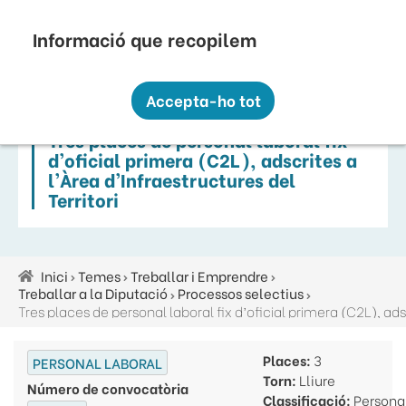
Vés
Seu Electrònica
Perfil Contractant
Contacte
Altres webs
top
al
contingut
Recopilem i processem la vostra informació
menú
personal amb les següents finalitats:
Accepta-ho tot
Funcionalitat, Analítica.
Tres places de personal laboral fix
Més informació
d’oficial primera (C2L), adscrites a
Canviar preferències
l’Àrea d’Infraestructures del
Territori
Inici
Temes
Treballar i Emprendre
Fil
Treballar a la Diputació
Processos selectius
d'ariadna
Places:
3
PERSONAL LABORAL
Torn:
Lliure
Número de convocatòria
Classificació:
Persona