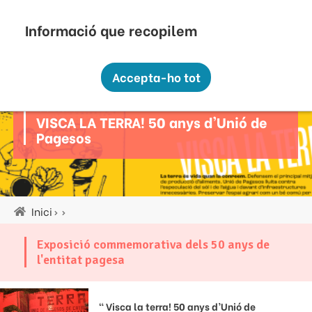
Vés
Seu Electrònica
Perfil Contractant
Contacte
Altres webs
top
al
contingut
Recopilem i processem la vostra informació
menú
personal amb les següents finalitats:
Accepta-ho tot
Funcionalitat, Analítica.
Cultura
Més informació
VISCA LA TERRA! 50 anys d'Unió de
Canviar preferències
Pagesos
Inici
Fil
d'ariadna
Exposició commemorativa dels 50 anys de
l'entitat pagesa
“ Visca la terra! 50 anys d’Unió de