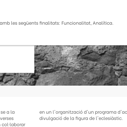
Seu Electrònica
La Diputaci
mb les següents finalitats: Funcionalitat, Analítica.
se a la
cat a la
iverses
divulgació de la figura de l'eclesiàstic.
n col·laborar