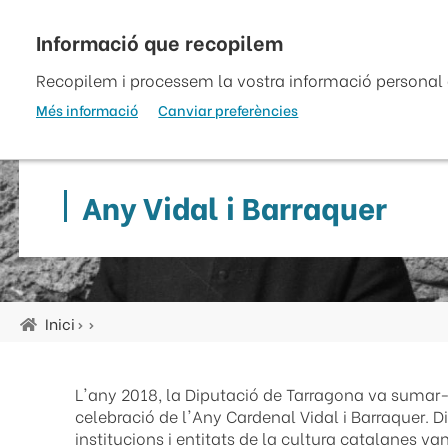
Vés
al
top
contingut
Recopilem i processem la vostra informació personal a
Més informació
Canviar preferències
Any Vidal i Barraquer
Inici
Fil
d'ariadna
L'any 2018, la Diputació de Tarragona va sumar-
en un l'organització d'un programa d'activitats enfo
celebració de l'Any Cardenal Vidal i Barraquer. D
institucions i entitats de la cultura catalanes va