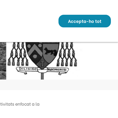
Transparència
Perfil Contractant
Contacte
Altres webs
ó
Temes
Serveis
Municipis
Accepta-ho tot