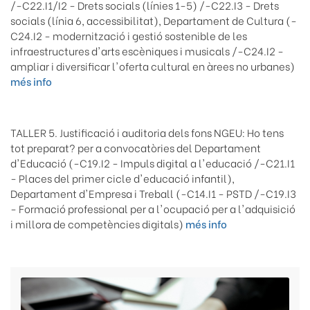
/-C22.I1/I2 - Drets socials (línies 1-5) /-C22.I3 - Drets
socials (línia 6, accessibilitat), Departament de Cultura (-
C24.I2 - modernització i gestió sostenible de les
infraestructures d'arts escèniques i musicals /-C24.I2 -
ampliar i diversificar l'oferta cultural en àrees no urbanes)
més info
TALLER 5. Justificació i auditoria dels fons NGEU: Ho tens
tot preparat? per a convocatòries del Departament
d'Educació (-C19.I2 - Impuls digital a l'educació /-C21.I1
- Places del primer cicle d'educació infantil),
Departament d'Empresa i Treball (-C14.I1 - PSTD /-C19.I3
- Formació professional per a l'ocupació per a l'adquisició
i millora de competències digitals)
més info