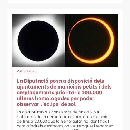
26/06/2026
La Diputació posa a disposició dels
ajuntaments de municipis petits i dels
emplaçaments prioritaris 100.000
ulleres homologades per poder
observar l’eclipsi de sol
Es distribuiran als consistoris de fins a 2.500
habitants de la demarcació i també en municipis
de fins a 20.000 que la Generalitat ha identificat
com a indrets destacats on veure aquest fenomen