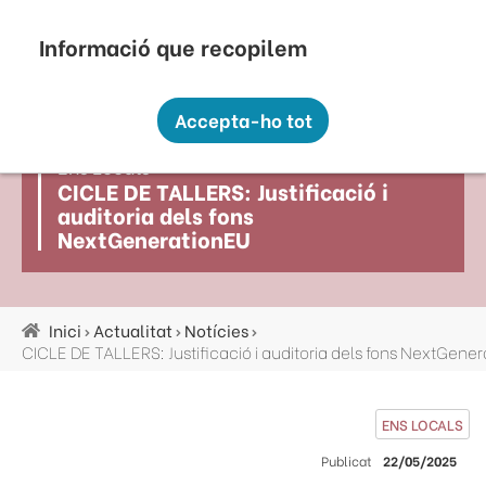
Vés
Seu Electrònica
Perfil Contractant
Contacte
Altres webs
top
al
contingut
Recopilem i processem la vostra informació
menú
personal amb les següents finalitats:
Accepta-ho tot
Funcionalitat, Analítica.
Ens Locals
Més informació
CICLE DE TALLERS: Justificació i
Canviar preferències
auditoria dels fons
NextGenerationEU
Inici
Actualitat
Notícies
Fil
CICLE DE TALLERS: Justificació i auditoria dels fons NextGene
d'ariadna
ENS LOCALS
Publicat
22/05/2025