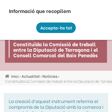
Vés
Seu Electrònica
Perfil Contractant
Contacte
Altres webs
top
al
contingut
Recopilem i processem la vostra informació
menú
personal amb les següents finalitats:
Accepta-ho tot
Funcionalitat, Analítica.
Ens Locals
Més informació
Constituïda la Comissió de treball
Canviar preferències
entre la Diputació de Tarragona i el
Consell Comarcal del Baix Penedès
Inici
Actualitat
Notícies
Fil
d'ariadna
La creació d’aquest instrument referma el
compromís de la Diputació amb la comarca i