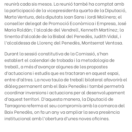
reunirà cada sis mesos. La reunió també ha comptat amb
la participació de la vicepresidenta quarta de la Diputació,
Marta Ventura, dels diputats Joan Sans i Jordi Molinera; el
conseller delegat de Promoció Econòmica i Empresa, José
Maria Roldán; l’alcalde del Vendrell, Kenneth Martínez; la
tinenta d’alcalde de la Bisbal del Penedès, Judith Vidal, i
l’alcaldessa de Llorenç del Penedès, Montserrat Ventosa.
Durant la sessió constitutiva de la Comissió, s’han
establert el calendari de trobada i la metodologia de
treball, a més d’avançar algunes de les propostes
d’actuacions i estudis que es tractaran en aquest espai,
entre d’altres. La nova taula de treball bilateral afavorirà el
diàleg permanent amb el Baix Penedès i també permetrà
coordinar inversions i actuacions per al desenvolupament
d’aquest territori. D’aquesta manera, la Diputació de
Tarragona referma el seu compromís amb la comarca del
Baix Penedès, on fa un any va ampliar la seva presència
institucional amb l’obertura d’unes noves oficines.