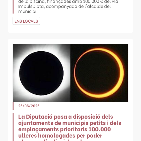
de la piscina, finançades amb 100.000 € del Pla
ImpulsDipta, acompanyada de l'alcalde del
municipi
ENS LOCALS
26/06/2026
La Diputació posa a disposició dels
ajuntaments de municipis petits i dels
emplaçaments prioritaris 100.000
ulleres homologades per poder