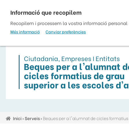
Vés
al
top
contingut
Recopilem i processem la vostra informació personal a
Més informació
Canviar preferències
Ciutadania, Empreses I Entitats
Beques per a l'alumnat d
cicles formatius de grau
superior a les escoles d'a
Inici
Serveis
Fil