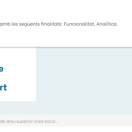
Seu Electrònica
La Diputaci
mb les següents finalitats: Funcionalitat, Analítica.
e
rt
Beques per a l'alumnat de cicles formatius de grau superior a les escoles d'art