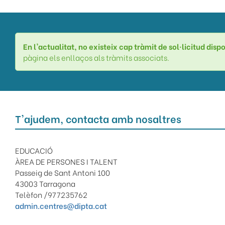
En l'actualitat, no existeix cap tràmit de sol·licitud dis
pàgina els enllaços als tràmits associats.
T'ajudem, contacta amb nosaltres
EDUCACIÓ
ÀREA DE PERSONES I TALENT
Passeig de Sant Antoni 100
43003 Tarragona
Telèfon /977235762
admin.centres@dipta.cat