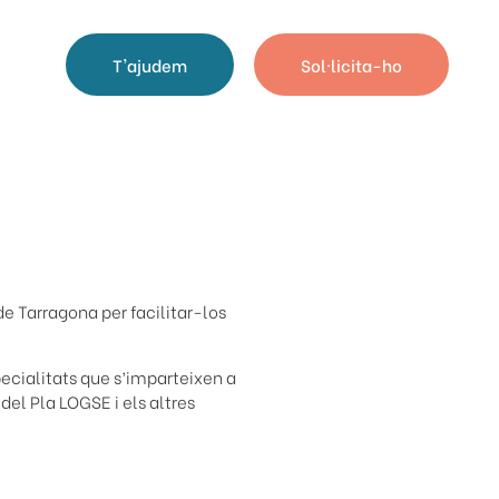
T'ajudem
Sol·licita-ho
de Tarragona per facilitar-los
ecialitats que s’imparteixen a
 del Pla LOGSE i els altres