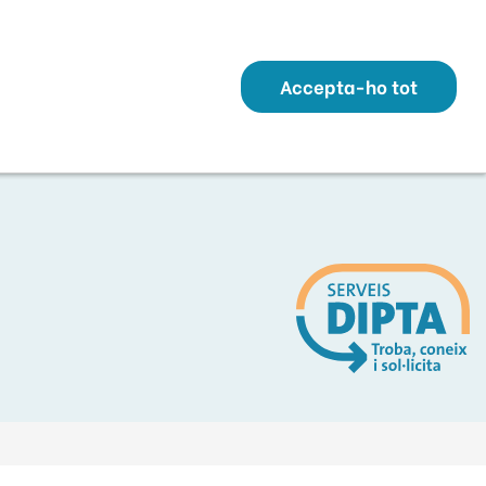
Transparència
Perfil Contractant
Contacte
Altres webs
ó
Temes
Serveis
Municipis
Accepta-ho tot