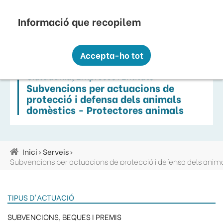
Vés
Seu Electrònica
Perfil Contractant
Contacte
Altres webs
top
al
contingut
Recopilem i processem la vostra informació
menú
personal amb les següents finalitats:
Accepta-ho tot
Funcionalitat, Analítica.
Ciutadania, Empreses I Entitats
Més informació
Subvencions per actuacions de
Canviar preferències
protecció i defensa dels animals
domèstics - Protectores animals
Inici
Serveis
Fil
d'ariadna
TIPUS D'ACTUACIÓ
SUBVENCIONS, BEQUES I PREMIS