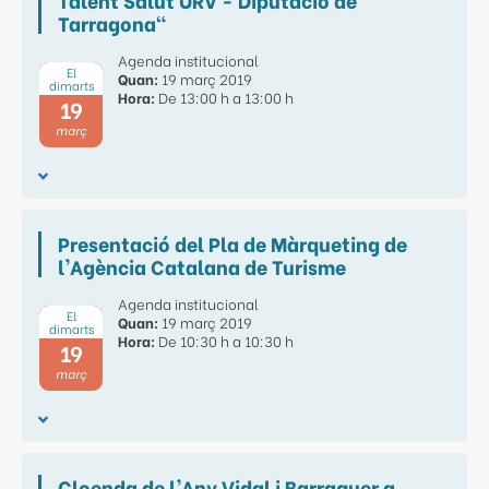
Tarragona"
Agenda institucional
El
Quan:
19 març 2019
dimarts
Hora:
De 13:00 h a 13:00 h
19
març
Presentació del Pla de Màrqueting de
l'Agència Catalana de Turisme
Agenda institucional
El
Quan:
19 març 2019
dimarts
Hora:
De 10:30 h a 10:30 h
19
març
Cloenda de l'Any Vidal i Barraquer a