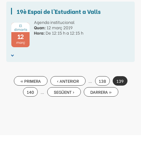
19è Espai de l'Estudiant a Valls
Agenda institucional
El
Quan:
12 març 2019
dimarts
Hora:
De 12:15 h a 12:15 h
12
març
Paginació
…
PRIMERA
« PRIMERA
PÀGINA
‹ ANTERIOR
PÀGINA
138
PÀGINA
139
PÀGINA
ANTERIOR
ACTUAL
…
PÀGINA
140
PÀGINA
SEGÜENT ›
ÚLTIMA
DARRERA »
SEGÜENT
PÀGINA