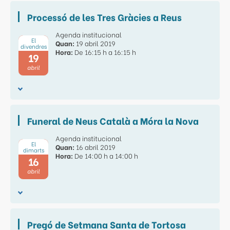
Processó de les Tres Gràcies a Reus
Agenda institucional
El
Quan:
19 abril 2019
divendres
Hora:
De 16:15 h a 16:15 h
19
abril
Funeral de Neus Català a Móra la Nova
Agenda institucional
El
Quan:
16 abril 2019
dimarts
Hora:
De 14:00 h a 14:00 h
16
abril
Pregó de Setmana Santa de Tortosa