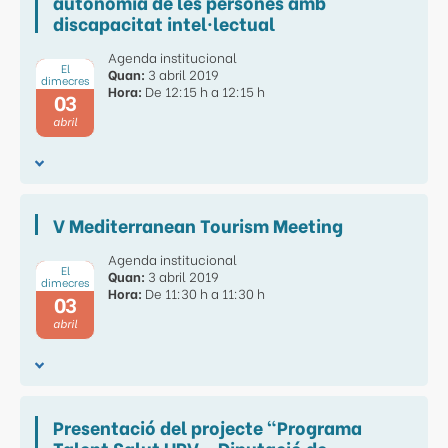
autonomia de les persones amb
discapacitat intel·lectual
Agenda institucional
El
Quan:
3 abril 2019
dimecres
Hora:
De 12:15 h a 12:15 h
03
abril
V Mediterranean Tourism Meeting
Agenda institucional
El
Quan:
3 abril 2019
dimecres
Hora:
De 11:30 h a 11:30 h
03
abril
Presentació del projecte "Programa
Talent Salut URV - Diputació de