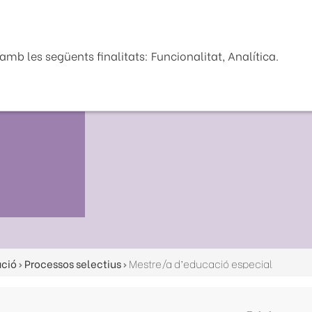
Seu Electrònica
La Diputaci
mb les següents finalitats: Funcionalitat, Analítica.
ació
Processos selectius
Mestre/a d’educació especial