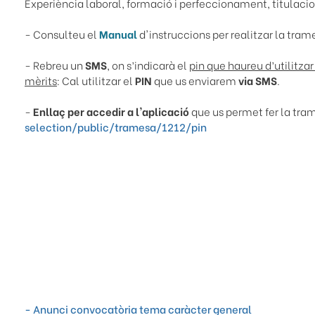
Experiència laboral, formació i perfeccionament, titulac
- Consulteu el
Manual
d'instruccions per realitzar la tram
- Rebreu un
SMS
, on s’indicarà el
pin que haureu d’utilitza
mèrits
: Cal utilitzar el
PIN
que us enviarem
via SMS
.
-
Enllaç per accedir a l'aplicació
que us permet fer la tra
selection/public/tramesa/1212/pin
- Anunci convocatòria tema caràcter general