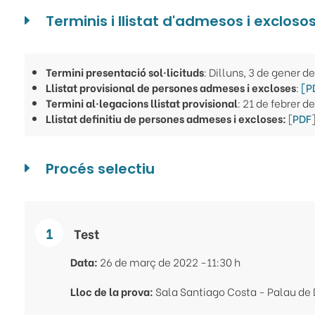
Terminis i llistat d'admesos i excloso
Termini presentació sol·licituds
: Dilluns, 3 de gener d
Llistat provisional de persones admeses i excloses
:
[P
Termini al·legacions llistat provisional
: 21 de febrer d
Llistat definitiu de persones admeses i excloses:
[
PDF
Procés selectiu
Test
Data:
26 de març de 2022 -11:30 h
Lloc de la prova:
Sala Santiago Costa - Palau de 