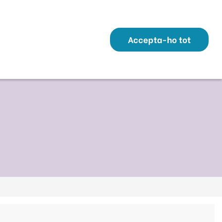
Transparència
Perfil Contractant
Contacte
Altres webs
ó
Temes
Serveis
Municipis
Accepta-ho tot