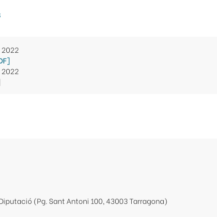
s
e 2022
DF]
e 2022
]
Diputació (Pg. Sant Antoni 100, 43003 Tarragona)