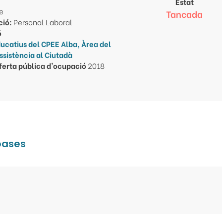
Estat
re
Tancada
ció:
Personal Laboral
ó
ucatius del CPEE Alba, Àrea del
ssistència al Ciutadà
ferta pública d'ocupació
2018
 bases