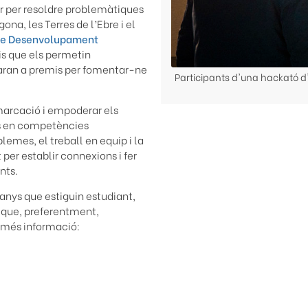
ar per resoldre problemàtiques
na, les Terres de l’Ebre i el
de Desenvolupament
ris que els permetin
taran a premis per fomentar-ne
Participants d'una hackató d
emarcació i empoderar els
os en competències
blemes, el treball en equip i la
er establir connexions i fer
nts.
 anys que estiguin estudiant,
 i que, preferentment,
i més informació: