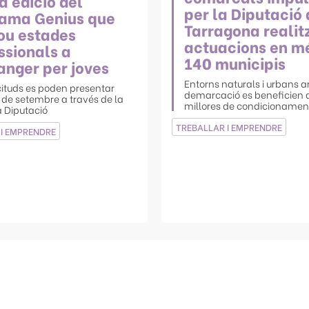
a edició del
per la Diputació 
ama Genius que
Tarragona realit
u estades
actuacions en m
ssionals a
140 municipis
ranger per joves
Entorns naturals i urbans a
icituds es poden presentar
demarcació es beneficien d
0 de setembre a través de la
millores de condicionamen
a Diputació
TREBALLAR I EMPRENDRE
I EMPRENDRE