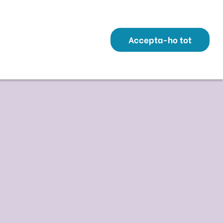
Transparència
Perfil Contractant
Contacte
Altres webs
ó
Temes
Serveis
Municipis
Accepta-ho tot