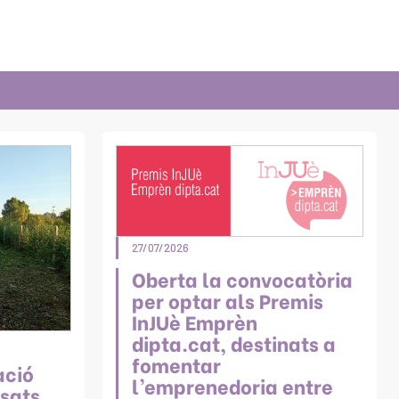
27/07/2026
Oberta la convocatòria
per optar als Premis
InJUè Emprèn
dipta.cat, destinats a
fomentar
ació
l’emprenedoria entre
sats