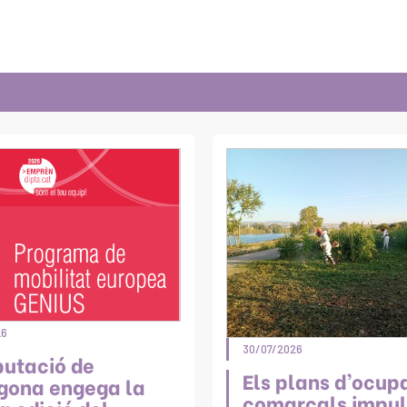
26
30/07/2026
putació de
Els plans d’ocup
gona engega la
comarcals impul