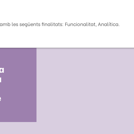
Seu Electrònica
La Diputaci
mb les següents finalitats: Funcionalitat, Analítica.
a
a
e