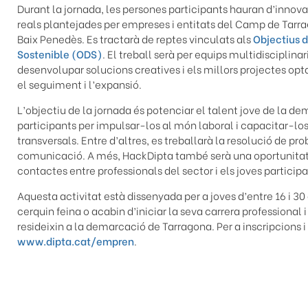
Durant la jornada, les persones participants hauran d’innov
reals plantejades per empreses i entitats del Camp de Tarrago
Baix Penedès. Es tractarà de reptes vinculats als
Objectius 
Sostenible (ODS)
. El treball serà per equips multidisciplina
desenvolupar solucions creatives i els millors projectes op
el seguiment i l’expansió.
L’objectiu de la jornada és potenciar el talent jove de la d
participants per impulsar-los al món laboral i capacitar-l
transversals. Entre d’altres, es treballarà la resolució de pro
comunicació. A més, HackDipta també serà una oportunitat p
contactes entre professionals del sector i els joves participa
Aquesta activitat està dissenyada per a joves d’entre 16 i 30
cerquin feina o acabin d’iniciar la seva carrera professional
resideixin a la demarcació de Tarragona. Per a inscripcions 
www.dipta.cat/empren
.