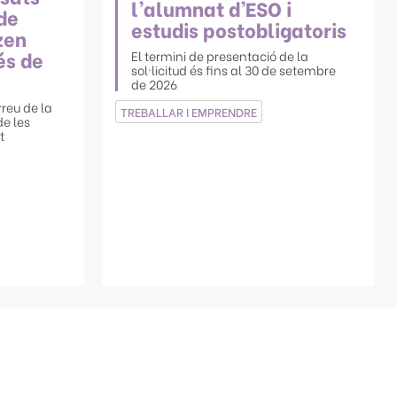
l’alumnat d’ESO i
de
estudis postobligatoris
zen
és de
El termini de presentació de la
sol·licitud és fins al 30 de setembre
de 2026
rreu de la
TREBALLAR I EMPRENDRE
e les
t