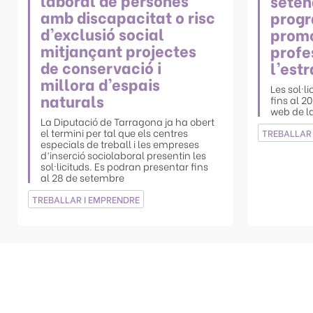
seten
amb discapacitat o risc
progr
d’exclusió social
promo
mitjançant projectes
profe
de conservació i
l’est
millora d’espais
Les sol·l
naturals
fins al 2
web de l
La Diputació de Tarragona ja ha obert
el termini per tal que els centres
TREBALLAR 
especials de treball i les empreses
d’inserció sociolaboral presentin les
sol·licituds. Es podran presentar fins
al 28 de setembre
TREBALLAR I EMPRENDRE