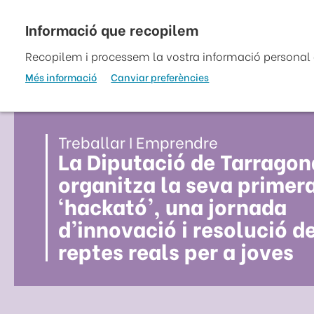
Vés
al
top
contingut
Recopilem i processem la vostra informació personal a
Més informació
Canviar preferències
Treballar I Emprendre
La Diputació de Tarragon
organitza la seva primer
‘hackató’, una jornada
d’innovació i resolució d
reptes reals per a joves