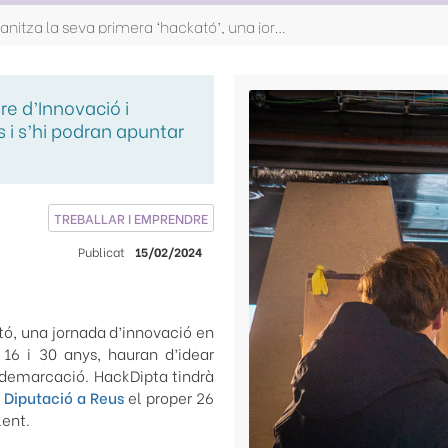
La Diputació de Tarragona organitza la seva primera ‘hackató’, una jornada d’innovació i resolució de reptes reals per a joves
tre d’Innovació i
 i s’hi podran apuntar
TREBALLAR I EMPRENDRE
Publicat
15/02/2024
tó, una jornada d’innovació en
 16 i 30 anys, hauran d’idear
a demarcació. HackDipta tindrà
 Diputació a Reus
el proper 26
lent.