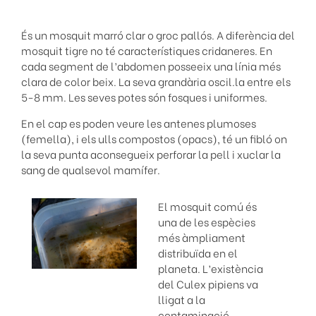
És un mosquit marró clar o groc pallós. A diferència del
mosquit tigre no té característiques cridaneres. En
cada segment de l’abdomen posseeix una línia més
clara de color beix. La seva grandària oscil.la entre els
5-8 mm. Les seves potes són fosques i uniformes.
En el cap es poden veure les antenes plumoses
(femella), i els ulls compostos (opacs), té un fibló on
la seva punta aconsegueix perforar la pell i xuclar la
sang de qualsevol mamífer.
El mosquit comú és
una de les espècies
més àmpliament
distribuïda en el
planeta. L’existència
del Culex pipiens va
lligat a la
contaminació