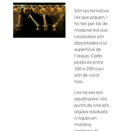
Són les femelles
les que piquen, i
ho fan per tal de
madurar els ous.
Les postes són
dipositades a la
superfície de
l’aigua. Cada
posta és entre
100 a 200 ous i
són de color
fosc.
Les larves són
aquàtiques i els
punts de cria són
aigües residuals
o riques en
matèria
orgànica. El