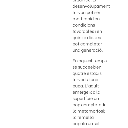
desenvolupament
larvari pot ser
molt ràpid en
condicions
favorables i en
quinze dies es
pot completar
una generació.
En aquest temps
se succeeixen
quatre estadis
larvaris i una
pupa. L’adult
emergeix a la
superfície un
cop completada
la metamorfosi;
la femella
copula un sol