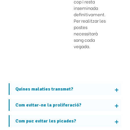
cop i resta
inseminada
definitivament.
Per realitzar les
postes
necessitarà
sang cada
vegada.
Quines malaties transmet?
Com evitar-ne la proliferació?
Com puc evitar les picades?