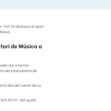
III-XVI. Hi destaca un gran
 baixa.
atori de Música a
poder dur a terme
nts dels estudiants de
nts des del carrer de la
1.369,09 m², del quals