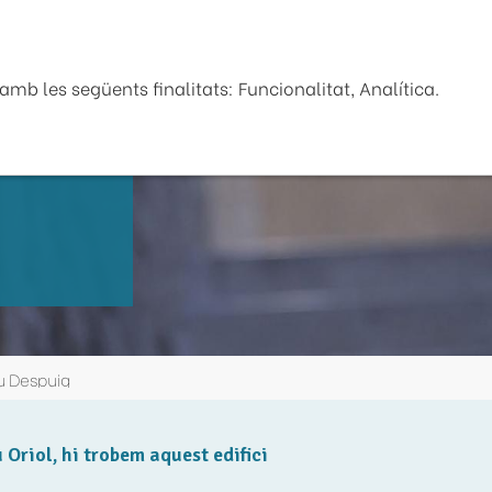
Seu Electrònica
La Diputaci
mb les següents finalitats: Funcionalitat, Analítica.
u Despuig
u Oriol, hi trobem aquest edifici