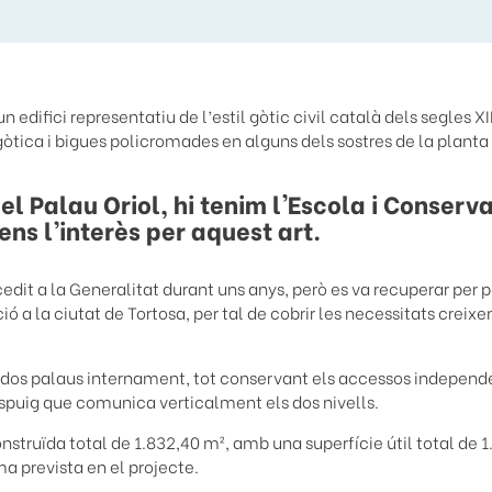
n edifici representatiu de l’estil gòtic civil català dels segles X
gòtica i bigues policromades en alguns dels sostres de la planta
l Palau Oriol, hi tenim l'Escola i Conserv
ns l’interès per aquest art.
cedit a la Generalitat durant uns anys, però es va recuperar per 
ió a la ciutat de Tortosa, per tal de cobrir les necessitats creixe
ls dos palaus internament, tot conservant els accessos independe
espuig que comunica verticalment els dos nivells.
onstruïda total de 1.832,40 m², amb una superfície útil total de 
ma prevista en el projecte.