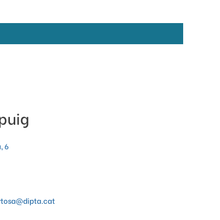
puig
, 6
ortosa@
dipta.cat