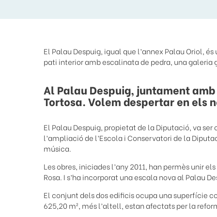
El Palau Despuig, igual que l’annex Palau Oriol, és u
pati interior amb escalinata de pedra, una galeria 
Al Palau Despuig, juntament amb e
Tortosa. Volem despertar en els ne
El Palau Despuig, propietat de la Diputació, va ser 
l’ampliació de l’Escola i Conservatori de la Diputac
música.
Les obres, iniciades l’any 2011, han permès unir e
Rosa. I s’ha incorporat una escala nova al Palau D
El conjunt dels dos edificis ocupa una superfície c
625,20 m², més l’altell, estan afectats per la refor