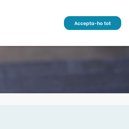
Transparència
Perfil Contractant
Contacte
Altres webs
ó
Temes
Serveis
Municipis
Accepta-ho tot