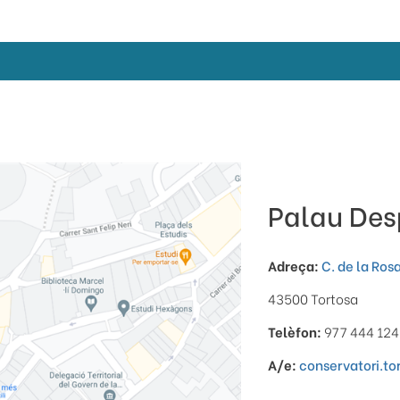
Palau Des
Adreça:
C. de la Rosa
43500 Tortosa
Telèfon:
977 444 124
A/e:
conservatori.t