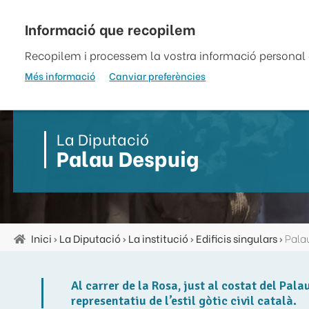
Vés
al
top
contingut
Recopilem i processem la vostra informació personal a
Més informació
Canviar preferències
La Diputació
Palau Despuig
Inici
La Diputació
La institució
Edificis singulars
Pala
Fil
d'ariadna
Al carrer de la Rosa, just al costat del Pala
representatiu de l’estil gòtic civil català.