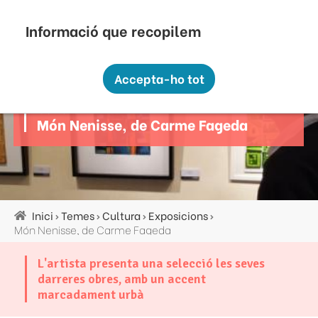
Vés
Seu Electrònica
Perfil Contractant
Contacte
Altres webs
top
al
contingut
Recopilem i processem la vostra informació
menú
personal amb les següents finalitats:
Accepta-ho tot
Funcionalitat, Analítica.
Cultura
Més informació
Món Nenisse, de Carme Fageda
Canviar preferències
Inici
Temes
Cultura
Exposicions
Fil
Món Nenisse, de Carme Fageda
d'ariadna
L'artista presenta una selecció les seves
darreres obres, amb un accent
marcadament urbà