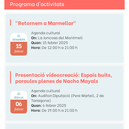
Programa d'activitats
"Retornem a Marmellar"
Agenda cultural
El
On:
La Joncosa del Montmell
dissabte
Quan:
15 febrer 2025
15
Hora:
De 12:00 h a 21:00 h
febrer
Presentació vídeocreació: Espais buits,
paraules plenes de Nacho Mayals
Agenda cultural
El
On:
Auditori Diputació (Pere Martell, 2 de
dijous
Tarragona)
06
Quan:
6 febrer 2025
febrer
Hora:
De 19:00 h a 21:00 h