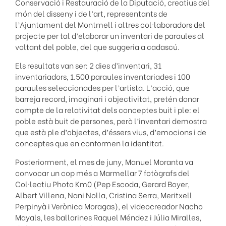
Conservació i Restauració de la Diputació, creatius del
món del disseny i de l’art, representants de
l’Ajuntament del Montmell i altres col·laboradors del
projecte per tal d’elaborar un inventari de paraules al
voltant del poble, del que suggeria a cadascú.
Els resultats van ser: 2 dies d’inventari, 31
inventariadors, 1.500 paraules inventariades i 100
paraules seleccionades per l’artista. L’acció, que
barreja record, imaginari i objectivitat, pretén donar
compte de la relativitat dels conceptes buit i ple: el
poble està buit de persones, però l’inventari demostra
que està ple d’objectes, d’éssers vius, d’emocions i de
conceptes que en conformen la identitat.
Posteriorment, el mes de juny, Manuel Moranta va
convocar un cop més a Marmellar 7 fotògrafs del
Col·lectiu Photo Km0 (Pep Escoda, Gerard Boyer,
Albert Villena, Nani Nolla, Cristina Serra, Meritxell
Perpinyà i Verònica Moragas), el videocreador Nacho
Mayals, les ballarines Raquel Méndez i Júlia Miralles,