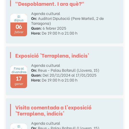
"Despoblament. I ara què?"
Agenda cultural
El
On:
Auditori Diputació (Pere Martell, 2 de
dijous
Tarragona)
06
Quan:
6 febrer 2025
febrer
Hora:
De 19:00 h a 21:00 h
Exposició 'Terraplena, indicis'
Agenda cultural
Fins al
On:
Reus - Palau Bofarull (Llovera, 15)
divendres
Quan:
Del 20/11/2024 al 17/01/2025
17
Hora:
De 19:00 h a 21:00 h
gener
Visita comentada a l'exposició
'Terraplena, indicis'
Agenda cultural
El
On:
Reus - Palau Bofarull (Llovera, 15)