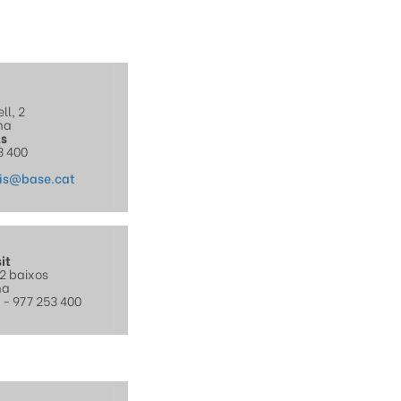
ll, 2
na
ls
3 400
ris@base.cat
it
12 baixos
na
3 - 977 253 400