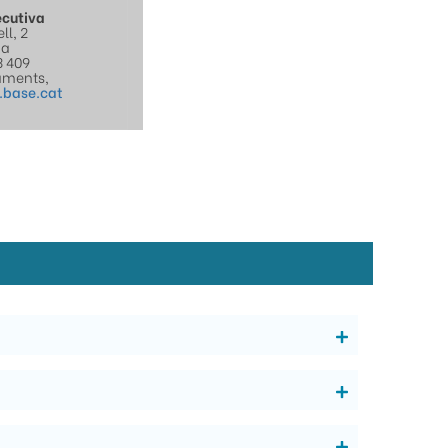
ecutiva
ll, 2
na
3 409
aments,
base.cat