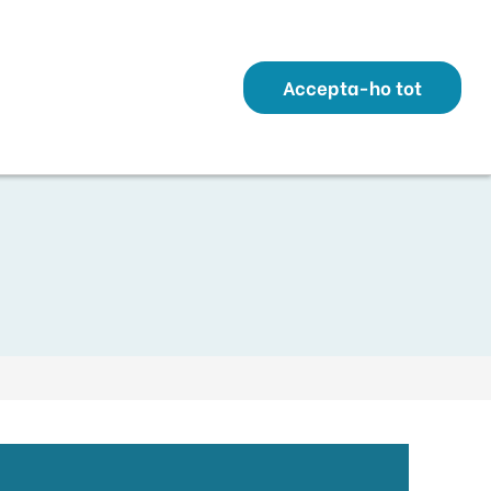
Transparència
Perfil Contractant
Contacte
Altres webs
ó
Temes
Serveis
Municipis
Accepta-ho tot