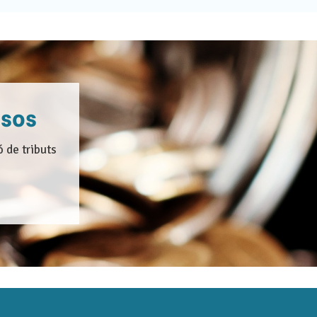
ssos
 de tributs