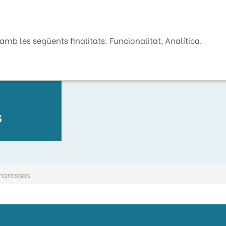
Seu Electrònica
La Diputaci
mb les següents finalitats: Funcionalitat, Analítica.
s
Ingressos