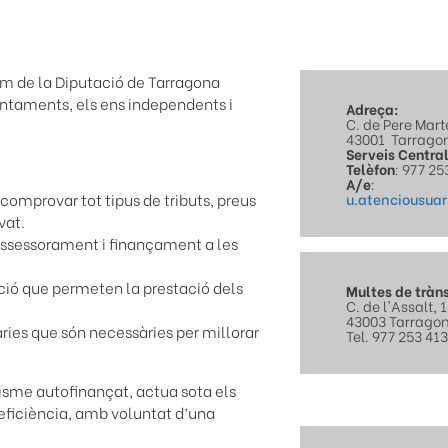
om de la Diputació de Tarragona
untaments, els ens independents i
Adreça:
C. de Pere Marte
43001
Tarrago
Serveis Centra
Telèfon
: 977 25
A/e
:
 comprovar tot tipus de tributs, preus
u.atenciousua
vat.
 assessorament i finançament a les
ció que permeten la prestació dels
Multes de tràns
C. de l'Assalt, 
43003 Tarrago
ies que són necessàries per millorar
Tel. 977 253 41
nisme autofinançat, actua sota els
'eficiència, amb voluntat d’una