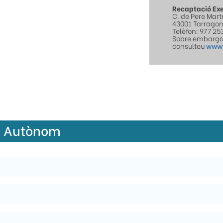
Recaptació Ex
C. de Pere Marte
43001 Tarrago
Telèfon: 977 25
Sobre embarg
consulteu
www.
e Autònom