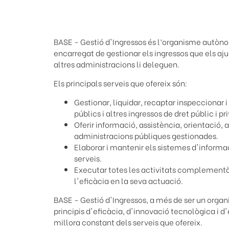
BASE - Gestió d'Ingressos és l’organisme autòn
encarregat de gestionar els ingressos que els aj
altres administracions li deleguen.
Els principals serveis que ofereix són:
Gestionar, liquidar, recaptar inspeccionar i
públics i altres ingressos de dret públic i pri
Oferir informació, assistència, orientació,
administracions públiques gestionades.
Elaborar i mantenir els sistemes d'informa
serveis.
Executar totes les activitats complementàr
l'eficàcia en la seva actuació.
BASE - Gestió d'Ingressos, a més de ser un orga
principis d'eficàcia, d'innovació tecnològica i d
millora constant dels serveis que ofereix.