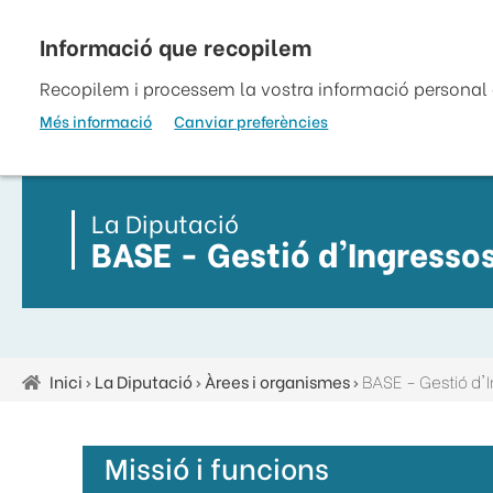
Vés
al
top
contingut
Recopilem i processem la vostra informació personal a
Més informació
Canviar preferències
La Diputació
BASE - Gestió d'Ingresso
Inici
La Diputació
Àrees i organismes
BASE - Gestió d'
Fil
d'ariadna
Missió i funcions