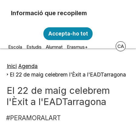
Vés al contingut
Recopilem i processem la vostra informació
Escola d'Art i Disseny de la
personal amb les següents finalitats:
Accepta-ho tot
Diputació a Tarragona
Funcionalitat, Analítica.
CA
Escola
Estudis
Alumnat
Erasmus+
Més informació
Canviar preferències
Inici
Agenda
Fil
El 22 de maig celebrem l'Èxit a l'EADTarragona
d'ariadna
El 22 de maig celebrem
l'Èxit a l'EADTarragona
#PERAMORALART