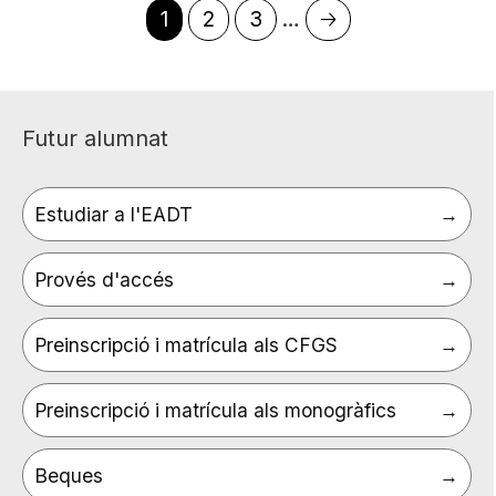
Pàgina
1
Page
2
Page
3
…
Pàgina
🡢
Paginació
actual
següent
Futur alumnat
Estudiar a l'EADT
Provés d'accés
Preinscripció i matrícula als CFGS
Preinscripció i matrícula als monogràfics
Beques