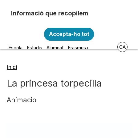
Vés al contingut
Recopilem i processem la vostra informació
Escola d'Art i Disseny de la
personal amb les següents finalitats:
Accepta-ho tot
Diputació a Tarragona
Funcionalitat, Analítica.
CA
Escola
Estudis
Alumnat
Erasmus+
Més informació
Canviar preferències
Inici
Fil
d'ariadna
La princesa torpecilla
Animacio