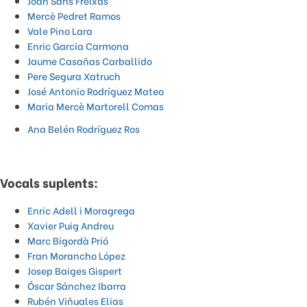
Joan Sans Freixas
Mercè Pedret Ramos
Vale Pino Lara
Enric Garcia Carmona
Jaume Casañas Carballido
Pere Segura Xatruch
José Antonio Rodríguez Mateo
Maria Mercè Martorell Comas
Ana Belén Rodríguez Ros
Vocals suplents:
Enric Adell i Moragrega
Xavier Puig Andreu
Marc Bigordà Prió
Fran Morancho López
Josep Baiges Gispert
Óscar Sánchez Ibarra
Rubén Viñuales Elias