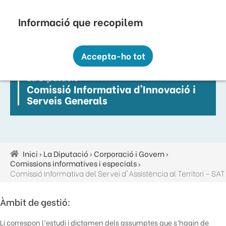
Vés
Seu Electrònica
Perfil Contractant
Contacte
Altres webs
top
al
contingut
Recopilem i processem la vostra informació
menú
personal amb les següents finalitats:
Accepta-ho tot
Funcionalitat, Analítica.
La Diputació
Més informació
Comissió Informativa d'Innovació i
Canviar preferències
Serveis Generals
Inici
La Diputació
Corporació i Govern
Fil
Comissions informatives i especials
d'ariadna
Comissió Informativa del Servei d'Assistència al Territori - SAT
Àmbit de gestió:
Li correspon l’estudi i dictamen dels assumptes que s’hagin de