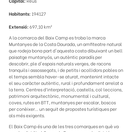
Capital:
Reus
Habitants:
194127
Extensió:
697,10 km²
A la comarca del Baix Camp es troba la marca
Muntanyes de la Costa Daurada, un amfiteatre natural
que rodeja bona part d'aquesta costa dibuixant un bell
paisatge muntanyós, un autèntic paradís per
descobrir, ple d'espais naturals verges, de racons
tranquils i assossegats, i de petits i acollidors pobles on
el temps sembla haver-se aturat, mantenint intacte
el seu caràcter autèntic, rural i profundament arrelat a
la terra. Centres d’interpretació, castells, col·leccions,
patrimoni arquitectònic, monumental i cultural,
coves, rutes en BTT, muntanyes per escalar, boscos
per conèixer... un seguit de propostes turístiques per
als més exigents.
El Baix Camp és una de les tres comarques en què va