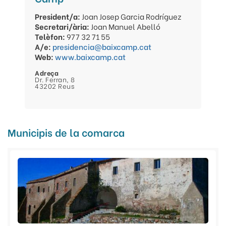
President/a:
Joan Josep Garcia Rodríguez
Secretari/ària:
Joan Manuel Abelló
Telèfon:
977 32 71 55
A/e:
presidencia@baixcamp.cat
Web:
www.baixcamp.cat
Adreça
Dr. Ferran, 8
43202 Reus
Municipis de la comarca