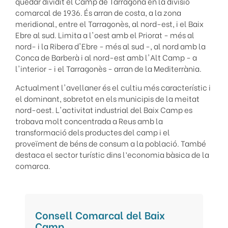
quedar dividit el Camp de Tarragona en la divisió
comarcal de 1936. És arran de costa, a la zona
meridional, entre el Tarragonès, al nord-est, i el Baix
Ebre al sud. Limita a l'oest amb el Priorat - més al
nord- i la Ribera d'Ebre - més al sud -, al nord amb la
Conca de Barberà i al nord-est amb l'Alt Camp - a
l'interior - i el Tarragonès - arran de la Mediterrània.
Actualment l'avellaner és el cultiu més característic i
el dominant, sobretot en els municipis de la meitat
nord-oest. L'activitat industrial del Baix Camp es
trobava molt concentrada a Reus amb la
transformació dels productes del camp i el
proveïment de béns de consum a la població. També
destaca el sector turístic dins l’economia bàsica de la
comarca.
Consell Comarcal del Baix
Camp