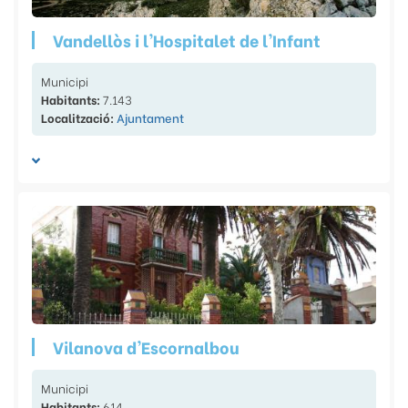
Vandellòs i l'Hospitalet de l'Infant
Municipi
Habitants:
7.143
Localització:
Ajuntament
Vilanova d'Escornalbou
Municipi
Habitants:
614