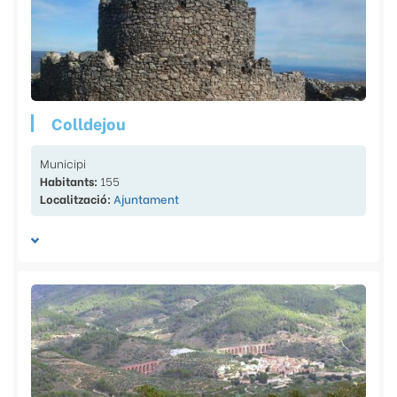
Colldejou
Municipi
Habitants:
155
Localització:
Ajuntament