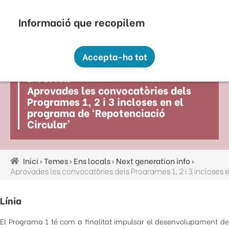
Vés
Seu Electrònica
Perfil Contractant
Contacte
Altres webs
top
al
contingut
Recopilem i processem la vostra informació
menú
personal amb les següents finalitats:
Accepta-ho tot
Funcionalitat, Analítica.
Ens Locals
Més informació
Aprovades les convocatòries dels
Canviar preferències
Programes 1, 2 i 3 incloses en el
programa de ‘Repotenciació
Circular’
Inici
Temes
Ens locals
Next generation info
Fil
d'ariadna
Línia
El Programa 1 té com a finalitat impulsar el desenvolupament de