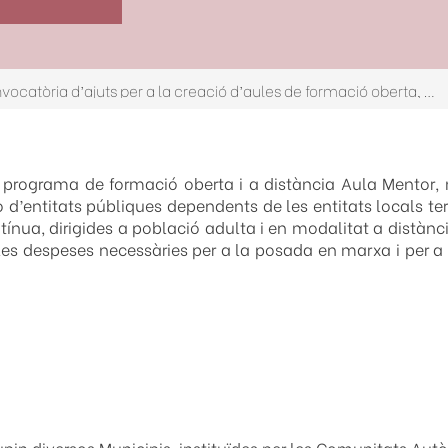
Nova convocatòria d’ajuts per a la creació d’aules de formació oberta, flexible i a distància mitjançant tecnologies de la informació i la comunicació a través d’Aula Mentor
 programa de formació oberta i a distància Aula Mentor, 
’entitats públiques dependents de les entitats locals terri
ntínua, dirigides a població adulta i en modalitat a distàn
les despeses necessàries per a la posada en marxa i per a 
upin diversos Municipis, instituïdes per les Comunitats A