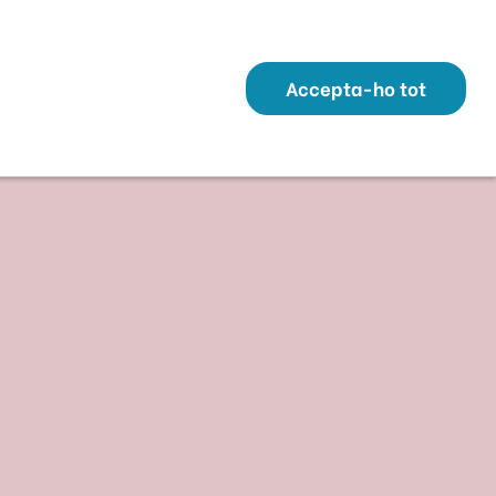
Transparència
Perfil Contractant
Contacte
Altres webs
ó
Temes
Serveis
Municipis
Accepta-ho tot