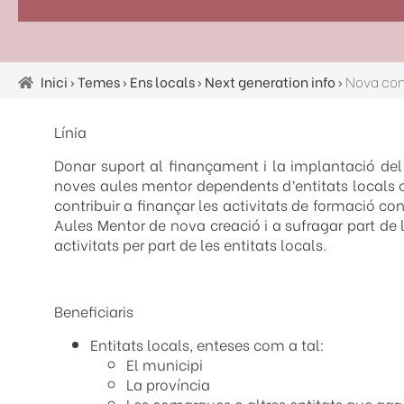
Inici
Temes
Ens locals
Next generation info
Fil
d'ariadna
Línia
Donar suport al finançament i la implantació del
noves aules mentor dependents d’entitats locals o d
contribuir a finançar les activitats de formació co
Aules Mentor de nova creació i a sufragar part de 
activitats per part de les entitats locals.
Beneficiaris
Entitats locals, enteses com a tal:
El municipi
La província
Les comarques o altres entitats que agr