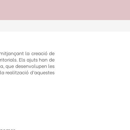
mitjançant la creació de
torials. Els ajuts han de
cia, que desenvolupen les
la realització d’aquestes
utònomes