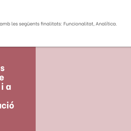
Seu Electrònica
La Diputaci
mb les següents finalitats: Funcionalitat, Analítica.
ts
e
i a
ació