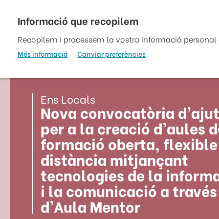
Vés
al
top
contingut
Recopilem i processem la vostra informació personal a
Més informació
Canviar preferències
Ens Locals
Nova convocatòria d’aju
per a la creació d’aules d
formació oberta, flexible 
distància mitjançant
tecnologies de la inform
i la comunicació a través
d’Aula Mentor