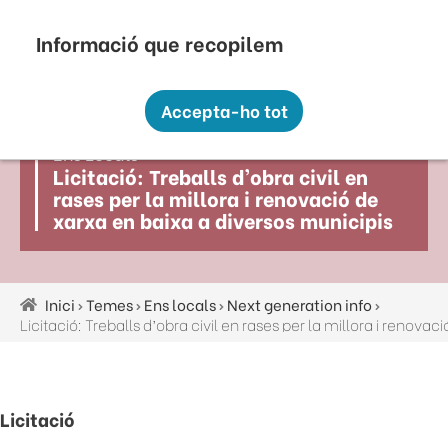
Vés
Seu Electrònica
Perfil Contractant
Contacte
Altres webs
top
al
contingut
Recopilem i processem la vostra informació
menú
personal amb les següents finalitats:
Accepta-ho tot
Funcionalitat, Analítica.
Ens Locals
Més informació
Licitació: Treballs d’obra civil en
Canviar preferències
rases per la millora i renovació de
xarxa en baixa a diversos municipis
Inici
Temes
Ens locals
Next generation info
Fil
d'ariadna
Licitació