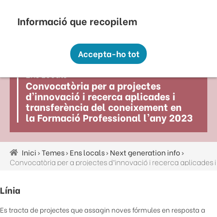
Vés
Seu Electrònica
Perfil Contractant
Contacte
Altres webs
top
al
contingut
Recopilem i processem la vostra informació
menú
personal amb les següents finalitats:
Accepta-ho tot
Funcionalitat, Analítica.
Ens Locals
Més informació
Convocatòria per a projectes
Canviar preferències
d’innovació i recerca aplicades i
transferència del coneixement en
la Formació Professional l’any 2023
Inici
Temes
Ens locals
Next generation info
Fil
d'ariadna
Línia
Es tracta de projectes que assagin noves fórmules en resposta a