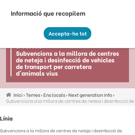
Vés
Seu Electrònica
Perfil Contractant
Contacte
Altres webs
top
al
contingut
Recopilem i processem la vostra informació
menú
personal amb les següents finalitats:
Accepta-ho tot
Funcionalitat, Analítica.
Ens Locals
Més informació
Subvencions a la millora de centres
Canviar preferències
de neteja i desinfecció de vehicles
de transport per carretera
d'animals vius
Inici
Temes
Ens locals
Next generation info
Fil
d'ariadna
Línia
Subvencions a la millora de centres de neteja i desinfecció de