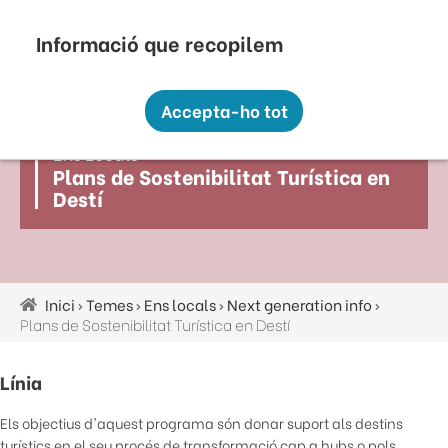
Vés
Seu Electrònica
Perfil Contractant
Contacte
Altres webs
top
al
contingut
Recopilem i processem la vostra informació
menú
personal amb les següents finalitats:
Accepta-ho tot
Funcionalitat, Analítica.
Ens Locals
Més informació
Plans de Sostenibilitat Turística en
Canviar preferències
Destí
Inici
Temes
Ens locals
Next generation info
Fil
Plans de Sostenibilitat Turística en Destí
d'ariadna
Línia
Els objectius d'aquest programa són donar suport als destins
turístics en el seu procés de transformació cap a hubs o pols